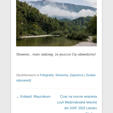
Słowenio…mam nadzieję, że jeszcze Cię odwiedzimy!
Opublikowano w
Fotografia
,
Słowenia
,
Zagranica
|
Zostaw
odpowiedź
Nawigacja wpisów
←
Kobarid, Mauzoleum
Czas na mocne wrażenia
czyli Medzinárodné letecké
dni SIAF 2015 Letisko